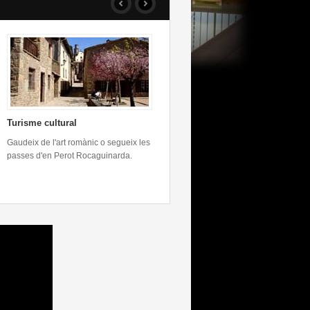
Turisme cultural
Viu la vida a pagès
Gaudeix de l'art romànic o segueix les
Transforma`t en un pagès del
passes d'en Perot Rocaguinarda.
Lluçanès i oblida't de la rutina diària..