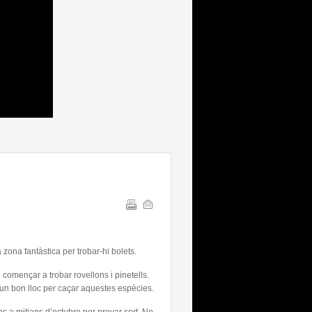
zona fantàstica per trobar-hi bolets.
començar a trobar rovellons i pinetells.
 un bon lloc per caçar aquestes espècies.