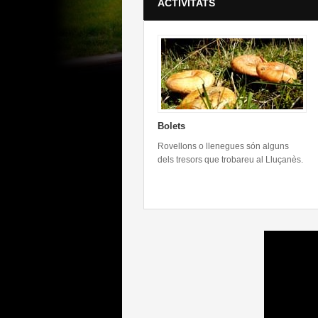
ACTIVITATS
Bolets
Rovellons o llenegues són alguns
dels tresors que trobareu al Lluçanès.