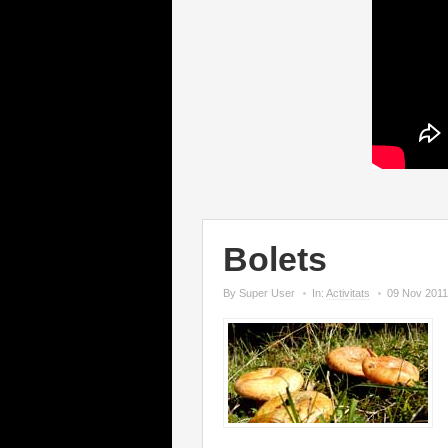
Bolets
By Super User
In:
Activitats
09
Nov
2011