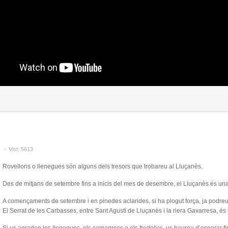
Vist:
5613
Rovellons o llenegues són alguns dels tresors que trobareu al Lluçanès.
Des de mitjans de setembre fins a inicis del mes de desembre, el Lluçanès és una 
A començaments de setembre i en pinedes aclarides, si ha plogut força, ja podreu 
El Serrat de les Carbasses, entre Sant Agustí de Lluçanès i la riera Gavarresa, és