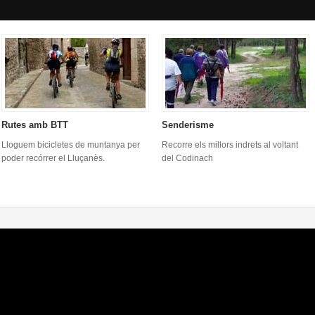
Rutes amb BTT
Senderisme
Lloguem bicicletes de muntanya per
Recorre els millors indrets al voltant
poder recórrer el Lluçanès.
del Codinach