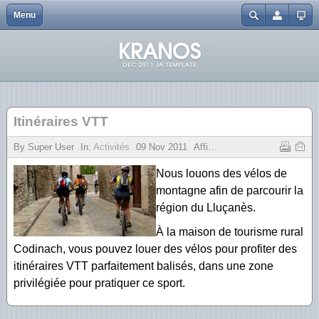
Menu
Close
Home
Cal Masover
Galerie Cal Masover
Identifiant
À Propos de nous
La Casa Nova
Galerie Casa Nova
Mot de passe
Fermes
La Casa Xica
Galerie Casa Xica
Itinéraires VTT
Mot de passe oublié ?
Disponibilité
Quartier des vaches
Galerie vie paysanne
Identifiant oublié ?
By Super User
In:
Activités
09
Nov
2011
Affichages :
3182
Prix
La piscine
Nous louons des vélos de
Photos
Vie paysanne
montagne afin de parcourir la
région du Lluçanès.
Contacter
À la maison de tourisme rural
Codinach, vous pouvez louer des vélos pour profiter des
itinéraires VTT parfaitement balisés, dans une zone
privilégiée pour pratiquer ce sport.