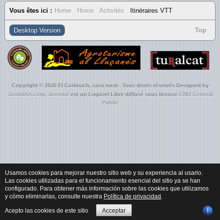
Vous êtes ici :
Home
Home
Activités
Itinéraires VTT
Desktop Version
Top
Copyright © 2026 El Codinach, casa rural - Tous droits réservés Designed by
JoomlArt.com
.
Joomla!
est un Logiciel Libre diffusé sous licence
GNU General
Public
Usamos cookies para mejorar nuestro sitio web y su experiencia al usarlo.
Las cookies utilizadas para el funcionamiento esencial del sitio ya se han
configurado. Para obtener más información sobre las cookies que utilizamos
y cómo eliminarlas, consulte nuestra
Política de privacidad
.
Acepto las cookies de este sitio
Acceptar